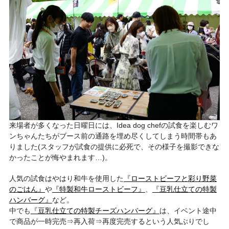
来場者が多くなった日曜日には、Idea dog chefの試食を楽しむワ
ンちゃんたちがブース前の通路を埋め尽くしてしまう時間帯もあ
りました(スタッフが試食の提供に必死で、その様子を撮影できな
かったことが悔やまれます…)。
人気の試食はやはり和牛を使用した
『ローストビーフと彩り野菜
のごはん』
や
『特製和牛ローストビーフ』
、
『豆乳仕立ての特製
ハンバーグ』
など。
中でも
『豆乳仕立ての特製チーズハンバーグ』
は、イベント途中
で商品が一時完売⇒再入荷⇒再度完売するという人気ぶりでし