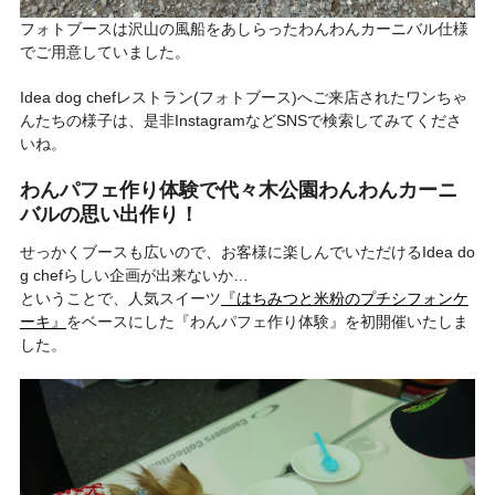
フォトブースは沢山の風船をあしらったわんわんカーニバル仕様
でご用意していました。
Idea dog chefレストラン(フォトブース)へご来店されたワンちゃ
んたちの様子は、是非InstagramなどSNSで検索してみてくださ
いね。
わんパフェ作り体験で代々木公園わんわんカーニ
バルの思い出作り！
せっかくブースも広いので、お客様に楽しんでいただけるIdea do
g chefらしい企画が出来ないか…
ということで、人気スイーツ
『はちみつと米粉のプチシフォンケ
ーキ』
をベースにした『わんパフェ作り体験』を初開催いたしま
した。