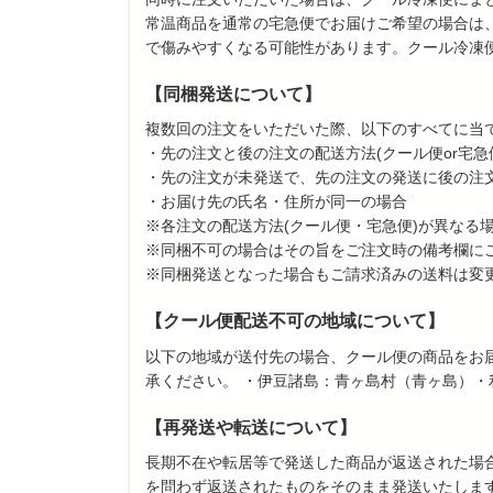
常温商品を通常の宅急便でお届けご希望の場合は
で傷みやすくなる可能性があります。クール冷凍
【同梱発送について】
複数回の注文をいただいた際、以下のすべてに当
・先の注文と後の注文の配送方法(クール便or宅急
・先の注文が未発送で、先の注文の発送に後の注
・お届け先の氏名・住所が同一の場合
※各注文の配送方法(クール便・宅急便)が異なる
※同梱不可の場合はその旨をご注文時の備考欄に
※同梱発送となった場合もご請求済みの送料は変
【クール便配送不可の地域について】
以下の地域が送付先の場合、クール便の商品をお
承ください。 ・伊豆諸島：青ヶ島村（青ヶ島）・
【再発送や転送について】
長期不在や転居等で発送した商品が返送された場
を問わず返送されたものをそのまま発送いたしま