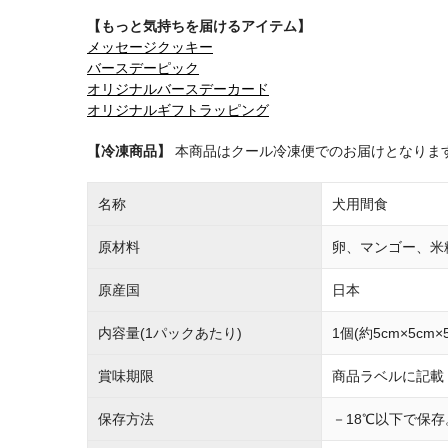
【もっと気持ちを届けるアイテム】
メッセージクッキー
バースデーピック
オリジナルバースデーカード
オリジナルギフトラッピング
【冷凍商品】
本商品はクール冷凍便でのお届けとなりま
名称
犬用間食
原材料
卵、マンゴー、米
原産国
日本
内容量(1パックあたり)
1個(約5cm×5cm×
賞味期限
商品ラベルに記載
保存方法
－18℃以下で保