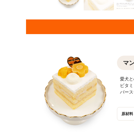
マ
愛犬と
ビタミ
バース
原材料