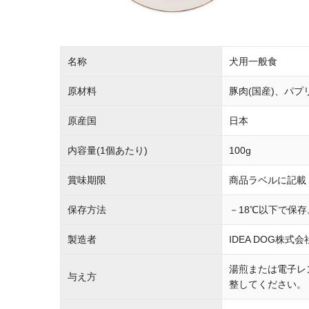
名称
犬用一般食
原材料
豚肉(国産)、パ
原産国
日本
内容量(1個あたり)
100g
賞味期限
商品ラベルに記載
保存方法
－18℃以下で保
製造者
IDEA DOG株式会
湯煎または電子レ
与え方
整してください。