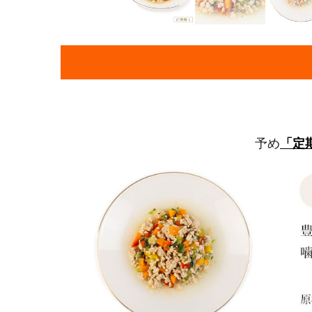
予め
「定