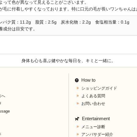
よって色が異なって見えることがございます。
が毛に付着しやすくなっております。特に口元の毛が長いワンちゃんは
タンパク質：11.2g 脂質：2.5g 炭水化物：2.2g 食塩相当量：0.1g
養成分は目安です。
身体も心も喜ぶ健やかな毎日を、キミと一緒に。
How to
ショッピングガイド
方へ
よくある質問
声
お問い合わせ
ssage
Entertainment
メニュー診断
ジ
アンバサダー紹介