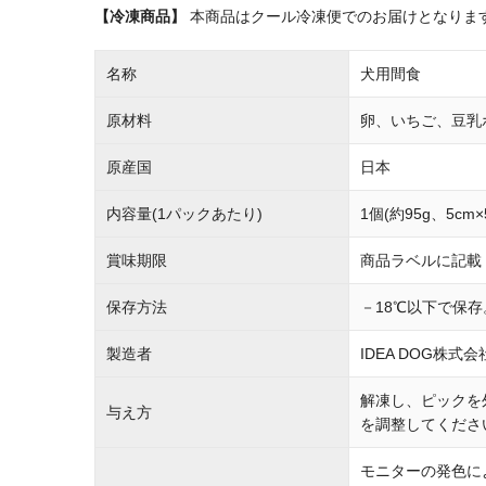
【冷凍商品】
本商品はクール冷凍便でのお届けとなりま
名称
犬用間食
原材料
卵、いちご、豆乳
原産国
日本
内容量(1パックあたり)
1個(約95g、5cm×
賞味期限
商品ラベルに記載
保存方法
－18℃以下で保
製造者
IDEA DOG株式会
解凍し、ピックを
与え方
を調整してくださ
モニターの発色に