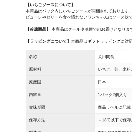
【いちごソースについて】
本商品はパック内にいちごソースが同梱されております
ピューレやゼリーを食べ慣れないワンちゃんはソース状
【冷凍商品】
本商品はクール冷凍便でのお届けとなりま
【ラッピングについて】
本商品は
ギフトラッピング
に対
名称
犬用間食
原材料
いちご、卵、米粉
原産国
日本
内容量
1パック2個入り
賞味期限
商品ラベルに記載
保存方法
－18℃以下で保