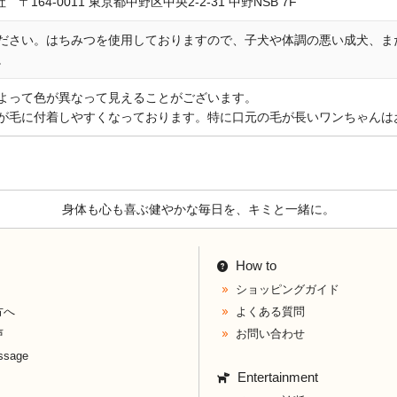
社 〒164-0011 東京都中野区中央2-2-31 中野NSB 7F
ださい。はちみつを使用しておりますので、子犬や体調の悪い成犬、ま
。
よって色が異なって見えることがございます。
が毛に付着しやすくなっております。特に口元の毛が長いワンちゃんは
身体も心も喜ぶ健やかな毎日を、キミと一緒に。
How to
ショッピングガイド
方へ
よくある質問
声
お問い合わせ
ssage
Entertainment