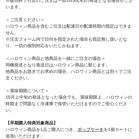
※販売終了付近のご注文は一部10/30(木)の発送となる場合がござ
います。
＜ご注意ください＞
ハロウィン商品を含むご注文は配達日や配達時期の指定はできま
せん。
※注文フォーム内で日付を指定された場合も指定無し扱いとな
り、一切の個別対応をいたしかねます。
＜ハロウィン商品と他商品を一緒にご注文の場合＞
同梱発送となり発送日はハロウィン商品に順じます。
他商品をお急ぎでお求めの場合、ハロウィン商品とは別々でご注
文ください。
＜賞味期限について＞
10月上中旬の発送となった場合でも、賞味期限上、ハロウィンの
時期まで問題なく冷凍庫で保管いただけますのでご安心くださ
い。
【早期購入特典対象商品】
ハロウィン商品を1点ご購入につき、
ポップケーキ
を1個カートに
追加いただけます。