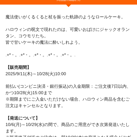
魔法使いがくるくると杖を振った軌跡のようなロールケーキ。
ハロウィンの呪文で現れたのは、可愛いおばけにジャックオラン
タン、コウモリたち。
皆で甘いケーキの魔法に酔いしれよう。
.+*・。.+*・。.+*・。.+*・。.+*・。.
【販売期間】
2025/9/11(木)～10/28(火)10:00
前払い(コンビニ決済・銀行振込)の入金期限：ご注文後7日以内、
かつ10/28(火)15:00まで
※期限までにご入金いただけない場合、ハロウィン商品を含むご
注文はキャンセルとなります。
【発送について】
10/6(月)～10/29(水)の間で、商品のご用意ができ次第発送いたし
ます。